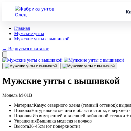
К
Главная
Мужские унты
Мужские унты с вышивкой
←
Вернуться в каталог
Мужские унты с вышивкой
Модель М-01В
Материал
Камус северного оленя (темный оттенок); выд
Подклад
Натуральная овчина в области стопы, в верхней
Подошва
Из внутренней и внешней войлочной стельки +
Украшения
Вышивка медведя и волков
Высота
36-45см (от поверхности)