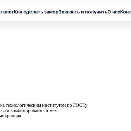
аталог
Как сделать замер
Заказать и получить
О нас
Кон
елка технологическим институтом по ГОСТу
 части комбинированный мех
 микропора